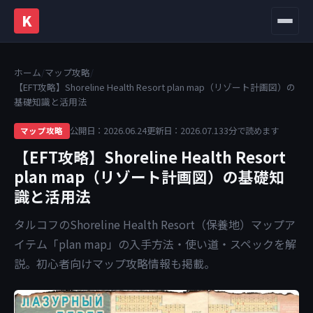
K
メニュ
ホーム
/
マップ攻略
/
【EFT攻略】Shoreline Health Resort plan map（リゾート計画図）の
基礎知識と活用法
公開日：2026.06.24
更新日：2026.07.13
3分で読めます
マップ攻略
【EFT攻略】Shoreline Health Resort
plan map（リゾート計画図）の基礎知
識と活用法
タルコフのShoreline Health Resort（保養地）マップア
イテム「plan map」の入手方法・使い道・スペックを解
説。初心者向けマップ攻略情報も掲載。