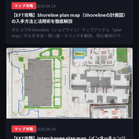
2026.06.24
マップ攻略
【EFT攻略】Shoreline plan map（Shorelineの計画図）
の入手方法と活用術を徹底解説
タルコフのShoreline（ショアライン）マップアイテム「plan
map」の入手方法・使い道・スペックを解説。初心者向けマッ
プ攻略情報も掲載。
2026.06.24
マップ攻略
【EFT攻略】Interchange plan map（インターチェンジ