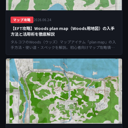
2026.06.24
マップ攻略
【EFT攻略】Woods plan map（Woods用地図）の入手
方法と活用術を徹底解説
タルコフのWoods（ウッズ）マップアイテム「plan map」の入
手方法・使い道・スペックを解説。初心者向けマップ攻略情報
も掲載。