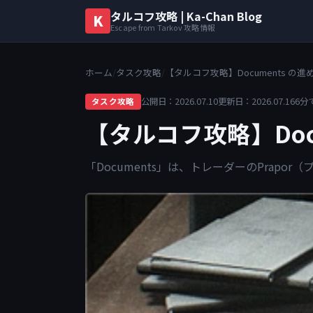
タルコフ攻略 | Ka-Chan Blog
K
Escape from Tarkov 攻略情報
ホーム
/
タスク攻略
/
【タルコフ攻略】Documents の進
公開日：2026.07.10
更新日：2026.07.16
6分
タスク攻略
【タルコフ攻略】Doc
「Documents」は、トレーダーのPrap