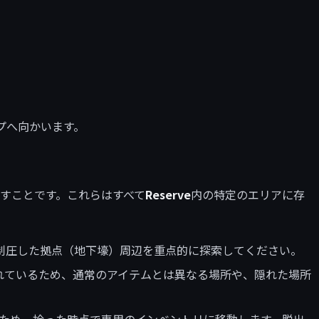
プへ向かいます。
出すことです。これらはすべて
Reserve
内の特定のエリアに存
ドで制圧した拠点（地下壕）周辺を重点的に探索してください。
れているため、通常のアイテムとは異なる場所や、隠れた場所
るため、拾った時点で専用のインベントリに移動します。脱出