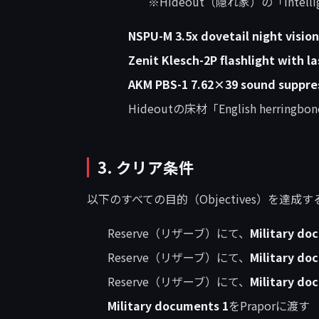
※Hideout（隠れ家）の「Intellig
NSPU-M 3.5x dovetail night visio
Zenit Klesch-2P flashlight with la
AKM PBS-1 7.62×39 sound suppre
Hideoutの床材「English herrin
3. クリア条件
以下のすべての目的（Objectives）を達成
Reserve（リザーブ）にて、
Military do
Reserve（リザーブ）にて、
Military do
Reserve（リザーブ）にて、
Military do
Military documents 1
をPraporに渡す