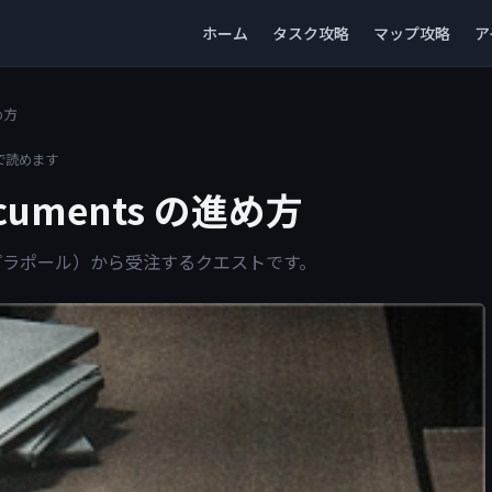
ホーム
タスク攻略
マップ攻略
ア
め方
で読めます
uments の進め方
or（プラポール）から受注するクエストです。