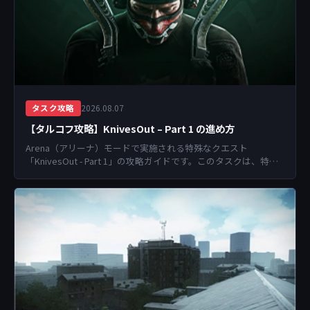
2026.08.07
タスク攻略
【タルコフ攻略】KnivesOut – Part 1 の進め方
Arena（アリーナ）モードで実施される特殊なクエスト
「KnivesOut - Part 1」の攻略ガイドです。このタスクは、特定
の武器種を限定して戦うことで達...