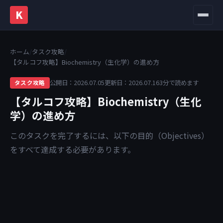
K
メニュ
ホーム
/
タスク攻略
/
【タルコフ攻略】Biochemistry（生化学）の進め方
公開日：2026.07.05
更新日：2026.07.16
3分で読めます
タスク攻略
【タルコフ攻略】Biochemistry（生化
学）の進め方
このタスクを完了するには、以下の目的（Objectives）
をすべて達成する必要があります。