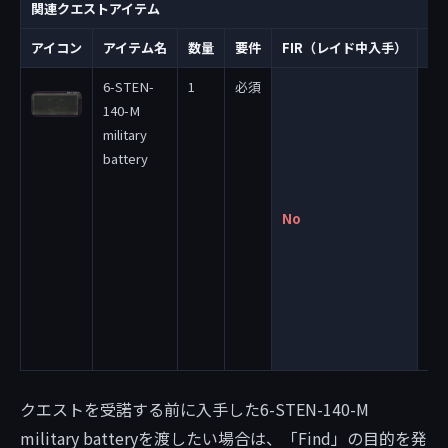
関連クエストアイテム
アイコン
アイテム名
数量
要件
FIR（レイド中入手）
備
6-STEN-
1
必須
持
140-M
運
military
び
battery
お
び
BT
No
Dri
へ
す
要
あ
ま
クエストを受諾する前に入手した6-STEN-140-M
military batteryを渡したい場合は、「Find」の目的を発