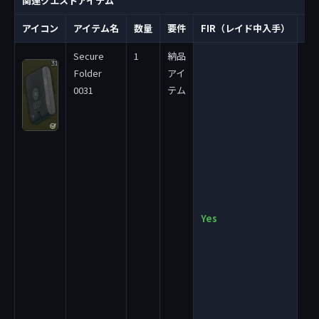
関連クエストアイテム
アイコン
アイテム名
数量
要件
FIR（レイド中入手）
備
Secure
1
納品
Thi
Folder
アイ
ite
0031
テム
onl
fou
que
act
”W
pic
thi
tra
Yes
to 
pla
que
inv
If 
pla