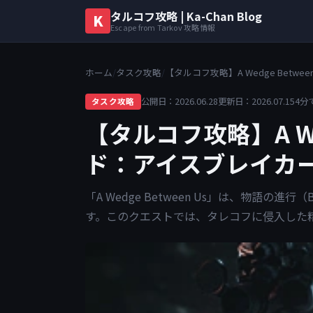
タルコフ攻略 | Ka-Chan Blog
K
Escape from Tarkov 攻略情報
ホーム
/
タスク攻略
/
【タルコフ攻略】A Wedge Bet
公開日：2026.06.28
更新日：2026.07.15
4分
タスク攻略
【タルコフ攻略】A Wed
ド：アイスブレイカ
「A Wedge Between Us」は、物語の
す。このクエストでは、タレコフに侵入した精鋭