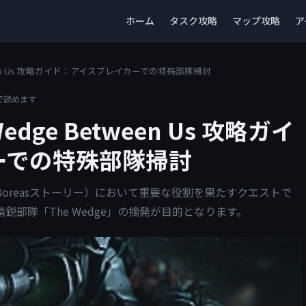
ホーム
タスク攻略
マップ攻略
ア
ween Us 攻略ガイド：アイスブレイカーでの特殊部隊掃討
で読めます
ge Between Us 攻略ガイ
ーでの特殊部隊掃討
進行（Boreasストーリー）において重要な役割を果たすクエストで
部隊「The Wedge」の摘発が目的となります。