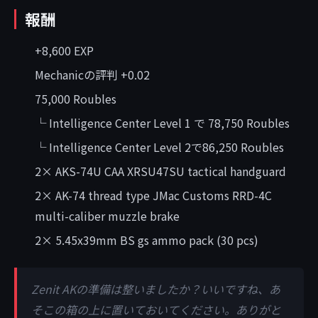
報酬
+8,600 EXP
Mechanicの評判 +0.02
75,000 Roubles
└ Intelligence Center Level 1 で 78,750 Roubles
└ Intelligence Center Level 2で86,250 Roubles
2× AKS-74U CAA XRSU47SU tactical handguard
2× AK-74 thread type JMac Customs RRD-4C
multi-caliber muzzle brake
2× 5.45x39mm BS gs ammo pack (30 pcs)
Zenit AKの準備は整いましたか？いいですね、あ
そこの箱の上に置いておいてください。ありがと