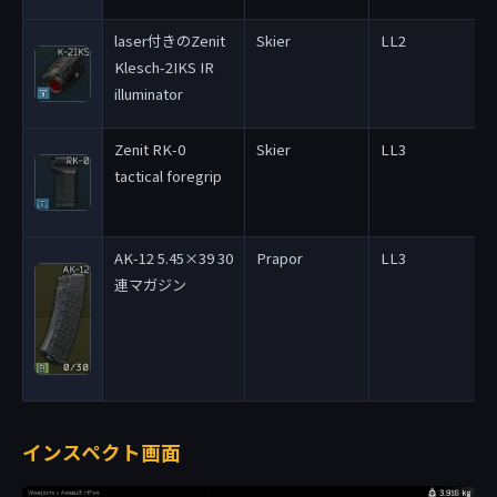
laser付きのZenit
Skier
LL2
Klesch-2IKS IR
illuminator
Zenit RK-0
Skier
LL3
tactical foregrip
AK-12 5.45×39 30
Prapor
LL3
連マガジン
インスペクト画面