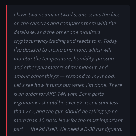
I have two neural networks, one scans the faces
on the cameras and compares them with the
database, and the other one monitors
cryptocurrency trading and reacts to it. Today
I’ve decided to create one more, which will
monitor the temperature, humidity, pressure,
and other parameters of my hideout, and
among other things — respond to my mood.
Let’s see how it turns out when I’m done. There
is an order for AKS-74N with Zenit parts.
Ergonomics should be over 52, recoil sum less
than 275, and the gun should be taking up no
more than 10 slots. Now for the most important
part — the kit itself. We need a B-30 handguard,