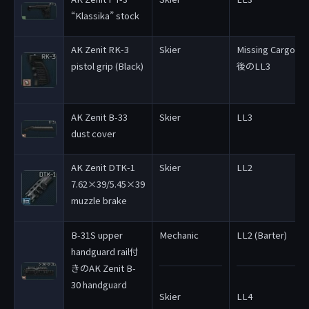
“Klassika” stock
AK Zenit RK-3
Skier
Missing Cargo
pistol grip (Black)
後のLL3
AK Zenit B-33
Skier
LL3
dust cover
AK Zenit DTK-1
Skier
LL2
7.62×39/5.45×39
muzzle brake
B-31S upper
Mechanic
LL2 (Barter)
handguard rail付
きのAK Zenit B-
30 handguard
Skier
LL4