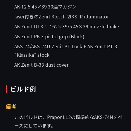
AK-12 5.45×39 30連マガジン
laser付きのZenit Klesch-2IKS IR illuminator
AK Zenit DTK-1 7.62×39/5.45×39 muzzle brake
AK Zenit RK-3 pistol grip (Black)
AKS-74/AKS-74U Zenit PT Lock + AK Zenit PT-3
“Klassika” stock
AK Zenit B-33 dust cover
ビルド例
備考
このビルドは、Prapor LL2の標準的なAKS-74Nをベ
ースにしています。