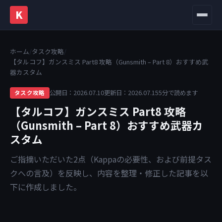
K
メニュ
ホーム
/
タスク攻略
/
【タルコフ】ガンスミス Part8 攻略（Gunsmith – Part 8）おすすめ武
器カスタム
公開日：2026.07.10
更新日：2026.07.15
5分で読めます
タスク攻略
【タルコフ】ガンスミス Part8 攻略
（Gunsmith – Part 8）おすすめ武器カ
スタム
ご指摘いただいた2点（Kappaの必要性、および前提タス
クへの言及）を反映し、内容を整理・修正した記事を以
下に作成しました。