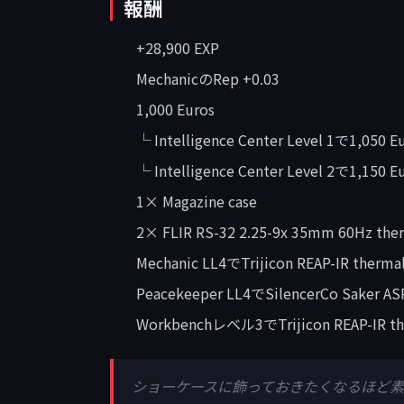
報酬
+28,900 EXP
MechanicのRep +0.03
1,000 Euros
└ Intelligence Center Level 1で1,050 E
└ Intelligence Center Level 2で1,150 E
1× Magazine case
2× FLIR RS-32 2.25-9x 35mm 60Hz ther
Mechanic LL4でTrijicon REAP-IR t
Peacekeeper LL4でSilencerCo Saker 
Workbenchレベル3でTrijicon REAP-I
ショーケースに飾っておきたくなるほど