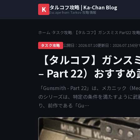
タルコフ攻略 | Ka-Chan Blog
K
Escape from Tarkov 攻略情報
ホーム
/
タスク攻略
/
【タルコフ】ガンスミス Part22 攻略（
公開日：2026.07.10
更新日：2026.07.15
6分
タスク攻略
【タルコフ】ガンスミス 
– Part 22）おす
「Gunsmith - Part 22」は、メカニ
のシリーズは、特定の条件を満たすように武
り、前作である「Gu…