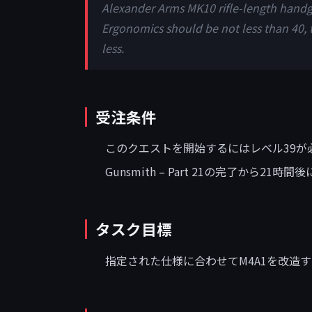
Alexander Arms MK10 rifle-length handg
Ergonomics should be not less than 40, t
less.
受注条件
このクエストを開始するにはレベル39が
Gunsmith – Part 21の完了から21
タスク目標
指定された仕様に合わせてM4A1を改造す