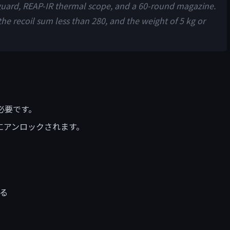
uard, REAP-IR thermal scope, and a 60-round magazine.
he recoil sum less than 280, and the weight of 5 kg or
必要です。
時間後にアンロックされます。
る