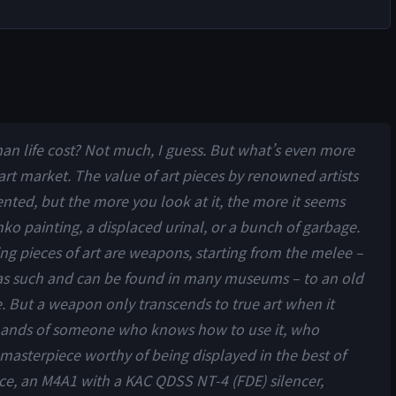
 life cost? Not much, I guess. But what’s even more
art market. The value of art pieces by renowned artists
ented, but the more you look at it, the more it seems
hko painting, a displaced urinal, or a bunch of garbage.
g pieces of art are weapons, starting from the melee –
d as such and can be found in many museums – to an old
e. But a weapon only transcends to true art when it
 hands of someone who knows how to use it, who
a masterpiece worthy of being displayed in the best of
e, an M4A1 with a KAC QDSS NT-4 (FDE) silencer,