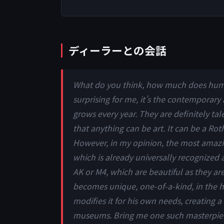
ディーラーとの会話
What do you think, how much does human
surprising for me, it’s the contemporary 
grows every year. They are definitely tal
that anything can be art. It can be a Rot
However, in my opinion, the most amazin
which is already universally recognize
AK or M4, which are beautiful as they ar
becomes unique, one-of-a-kind, in the
modifies it for his own needs, creating 
museums. Bring me one such masterpiec