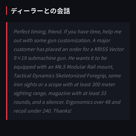
ディーラーとの会話
Perfect timing, friend. If you have time, help me
out with some gun customization. A major
customer has placed an order for a KRISS Vector
9×19 submachine gun. He wants it to be
equipped with an Mk.5 Modular Rail mount,
Tactical Dynamics Skeletonized Foregrip, some
iron sights or a scope with at least 300 meter
sighting range, magazine with at least 33
rounds, and a silencer. Ergonomics over 48 and
recoil under 240. Thanks!