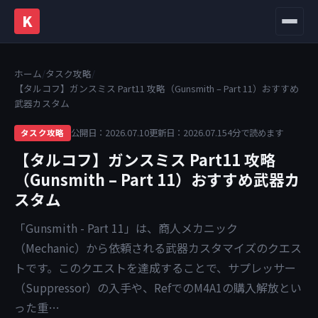
K
メニュ
ホーム
/
タスク攻略
/
【タルコフ】ガンスミス Part11 攻略（Gunsmith – Part 11）おすすめ
武器カスタム
公開日：2026.07.10
更新日：2026.07.15
4分で読めます
タスク攻略
【タルコフ】ガンスミス Part11 攻略
（Gunsmith – Part 11）おすすめ武器カ
スタム
「Gunsmith - Part 11」は、商人メカニック
（Mechanic）から依頼される武器カスタマイズのクエス
トです。このクエストを達成することで、サプレッサー
（Suppressor）の入手や、RefでのM4A1の購入解放とい
った重…