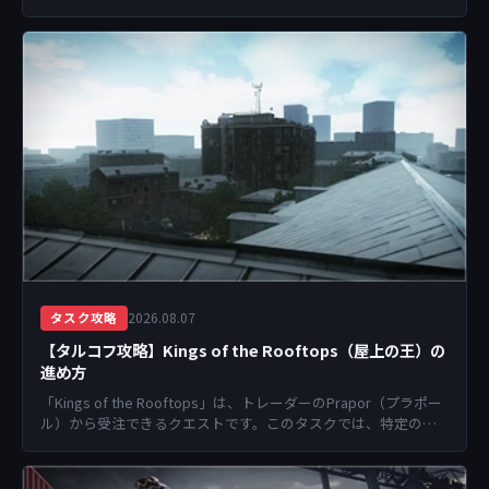
の武器種を限定して戦うことで達...
2026.08.07
タスク攻略
【タルコフ攻略】Kings of the Rooftops（屋上の王）の
進め方
「Kings of the Rooftops」は、トレーダーのPrapor（プラポー
ル）から受注できるクエストです。このタスクでは、特定のエ
リアに潜伏するスナイ...