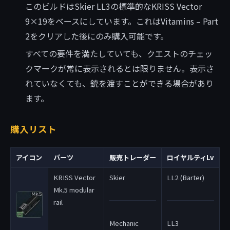
このビルドはSkier LL3の標準的なKRISS Vector
9×19をベースにしています。これはVitamins – Part
2をクリアした後にのみ購入可能です。
すべての要件を満たしていても、クエストのチェッ
クマークが常に表示されるとは限りません。表示さ
れていなくても、銃を渡すことができる場合があり
ます。
購入リスト
アイコン
パーツ
販売トレーダー
ロイヤルティLv
KRISS Vector
Skier
LL2 (Barter)
Mk.5 modular
rail
Mechanic
LL3