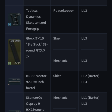
Tactical
Peacekeeper
LL3
Dynamics
Skeletonized
Foregrip
Glock 9×19
Skier
LL3
“Big Stick” 33-
round マガジ
ン
Mechanic
LL3
KRISS Vector
Skier
LL2 (Barter)
9×19 6 inch
LL3
barrel
SilencerCo
Mechanic
LL1 (Barter)
Osprey 9
LL3
9×19 sound