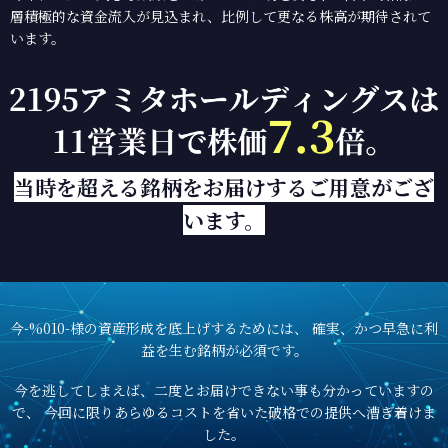
層積極的な資金流入が見込まれ、比例して更なる株高が期待されて
います。
当時を超える銘柄をお届けするご用意がござ
います。
今-%010-様の資産形成を底上げするためには、
確実、かつ早急に利
益を生む銘柄が必須です。
今を逃してしまえば、二度とお届けできない事も分かっていますの
で、
今回に限りあらゆるコストを省いた破格での提供へ漕ぎ着けま
した。