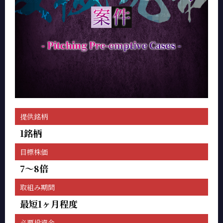
提供銘柄
1銘柄
目標株価
7～8倍
取組み期間
最短1ヶ月程度
必要投資金