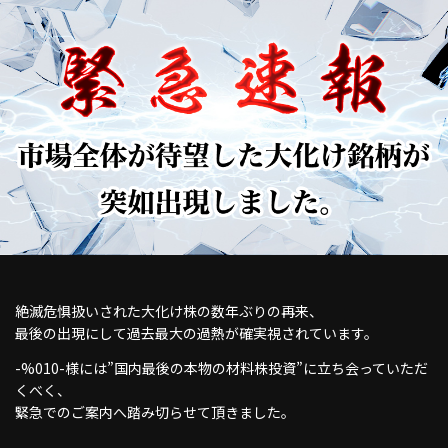
絶滅危惧扱いされた大化け株の数年ぶりの再来、
最後の出現にして過去最大の過熱が確実視されています。
-%010-様には”国内最後の本物の材料株投資”に立ち会っていただ
くべく、
緊急でのご案内へ踏み切らせて頂きました。